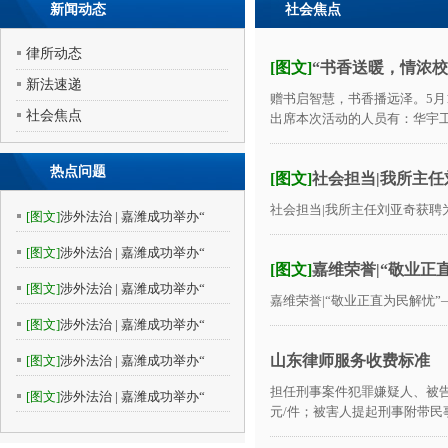
新闻动态
社会焦点
律所动态
[图文]
“书香送暖，情浓
新法速递
赠书启智慧，书香播远泽。5月
社会焦点
出席本次活动的人员有：华宇工
热点问题
[图文]
社会担当|我所主
社会担当|我所主任刘亚奇获聘为
[图文]
涉外法治 | 嘉潍成功举办“
[图文]
涉外法治 | 嘉潍成功举办“
[图文]
嘉维荣誉|“敬业正
[图文]
涉外法治 | 嘉潍成功举办“
嘉维荣誉|“敬业正直为民解忧”—
[图文]
涉外法治 | 嘉潍成功举办“
山东律师服务收费标准
[图文]
涉外法治 | 嘉潍成功举办“
担任刑事案件犯罪嫌疑人、被告人的
[图文]
涉外法治 | 嘉潍成功举办“
元/件；被害人提起刑事附带民